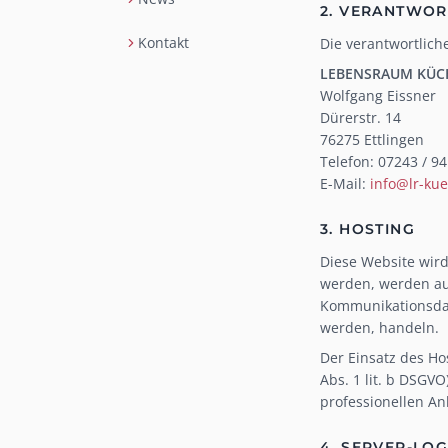
2. VERANTWOR
Kontakt
Die verantwortliche
LEBENSRAUM KÜC
Wolfgang Eissner
Dürerstr. 14
76275 Ettlingen
Telefon: 07243 / 94
E-Mail:
info@lr-ku
3. HOSTING
Diese Website wird
werden, werden auf
Kommunikationsdate
werden, handeln.
Der Einsatz des Ho
Abs. 1 lit. b DSGV
professionellen Anbi
4. SERVER-LO