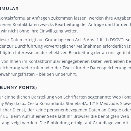
ORMULAR
Kontaktformular Anfragen zukommen lassen, werden Ihre Angaben 
enen Kontaktdaten zwecks Bearbeitung der Anfrage und für den Fa
wir nicht ohne Ihre Einwilligung weiter.
eser Daten erfolgt auf Grundlage von Art. 6 Abs. 1 lit. b DSGVO, so
 zur Durchführung vorvertraglicher Maßnahmen erforderlich ist. 
igten Interesse an der effektiven Bearbeitung der an uns gerichtet
 von Ihnen im Kontaktformular eingegebenen Daten verbleiben bei 
peicherung widerrufen oder der Zweck für die Datenspeicherung e
ewahrungsfristen – bleiben unberührt.
(BUNNY FONTS)
zur einheitlichen Darstellung von Schriftarten sogenannte Web Fon
y Way d.o.o., Cesta Komandanta Staneta 4A, 1215 Medvode, Slowen
icher Dienst, der keine personenbezogenen Daten an Google oder a
er EU. Beim Aufruf einer Seite lädt Ihr Browser die benötigten Web
t angezeigt werden. Die Einbindung erfolgt auf Grundlage von Art. 6