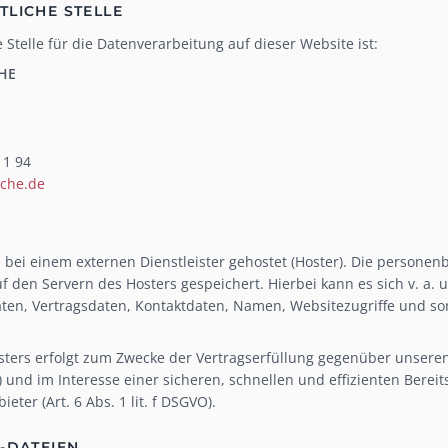
TLICHE STELLE
 Stelle für die Datenverarbeitung auf dieser Website ist:
HE
 1 94
eche.de
 bei einem externen Dienstleister gehostet (Hoster). Die personen
 den Servern des Hosters gespeichert. Hierbei kann es sich v. a.
n, Vertragsdaten, Kontaktdaten, Namen, Websitezugriffe und sons
sters erfolgt zum Zwecke der Vertragserfüllung gegenüber unsere
O) und im Interesse einer sicheren, schnellen und effizienten Bere
eter (Art. 6 Abs. 1 lit. f DSGVO).
G-DATEIEN