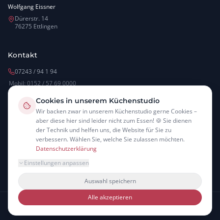
Wolfgang Eissner
Dürerstr. 14
76275 Ettlingen
Kontakt
07243 / 94 1 94
Mobil: 0152 / 57 69 0000
info@lr-kueche.de
Cookies in unserem Küchenstudio
www.lebensraum-kuechen.de
Wir backen zwar in unserem Küchenstudio gerne Cookies –
aber diese hier sind leider nicht zum Essen! 🍪 Sie dienen
der Technik und helfen uns, die Website für Sie zu
Downloads
verbessern. Wählen Sie, welche Sie zulassen möchten.
Datenschutzerklärung
↓ Beratungsgutschein
Einstellungen anpassen
Auswahl speichern
Alle akzeptieren
© 2026 – LEBENSRAUM KÜCHE · Ettlingen und Umgebung
Impressum
Datenschutzerklärung