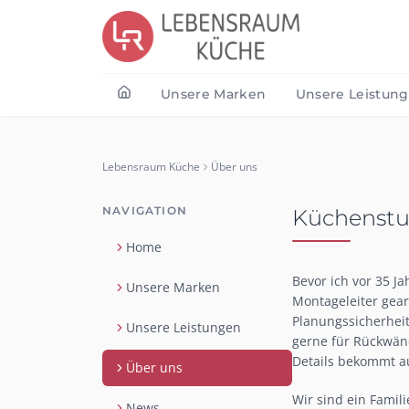
Unsere Marken
Unsere Leistun
Lebensraum Küche
Über uns
NAVIGATION
Küchenst
Home
Bevor ich vor 35 J
Unsere Marken
Montageleiter gea
Planungssicherheit
Unsere Leistungen
gerne für Rückwänd
Details bekommt au
Über uns
Wir sind ein Fami
News